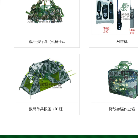
战斗携行具（机枪手/..
对讲机
数码单兵帐篷（01睡..
野战参谋作业箱