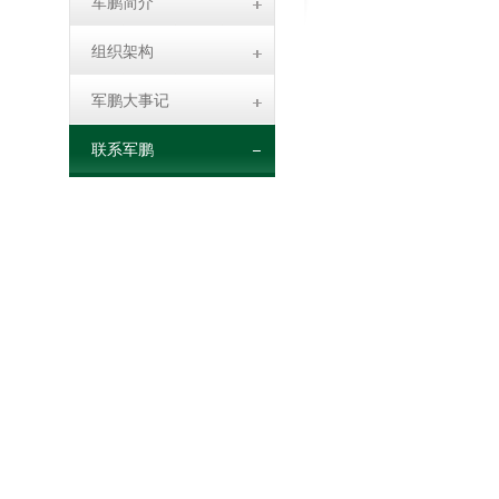
军鹏简介
组织架构
军鹏大事记
联系军鹏